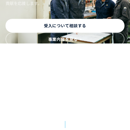
貢献を応援します。
受入について相談する
事業内容を見る
→
3
許2108000111
制度
技能実習・特定技能・育成就労に対応
監理団体 許可番号
21登-006098
2021
登録支援機関 登録番号
兵庫県丹波市にて設立
SCROLL