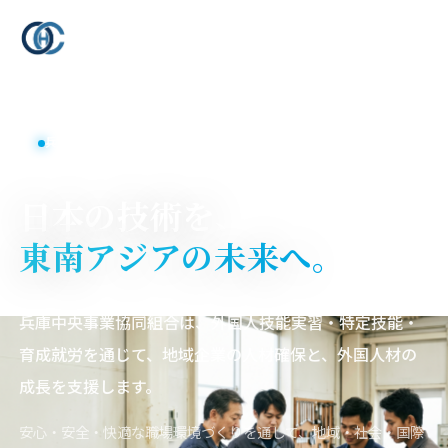
CENTRAL HYOGO BUSINESS COOPERATIVE
兵庫中央事業協同組合
兵庫県丹波市を拠点とする外国人材受入支援
日本の技術を、
東南アジアの未来へ。
兵庫中央事業協同組合は、外国人技能実習・特定技能・
育成就労を通じて、地域企業の人材確保と、外国人材の
成長を支援します。
安心・安全・快適な職場環境づくりを通して、地域・社会・国際