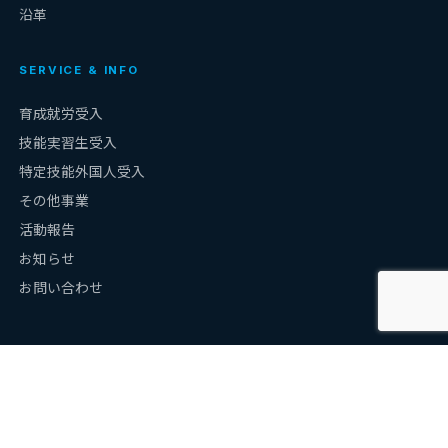
沿革
SERVICE & INFO
育成就労受入
技能実習生受入
特定技能外国人受入
その他事業
活動報告
お知らせ
お問い合わせ
監理団体許可：許2108000111 ／ 登録支援機関：21登-006098 ／ 認可
番号：丹波（県）第1435-2号